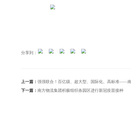
分享到：
上一篇：
强强联合！百亿级、超大型、国际化、高标准——
下一篇：
南方物流集团积极组织各园区进行新冠疫苗接种