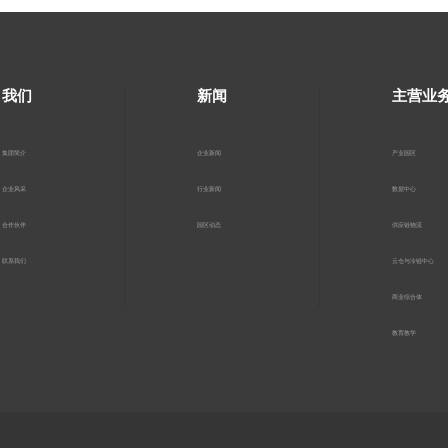
我们
新闻
主营业
集团简介
企业新闻
产业园区
企业风采
行业新闻
数据中心
合作伙伴
园区动态
供应链物流
联系我们
云仓与冷链中心
商业综合体
教育教学