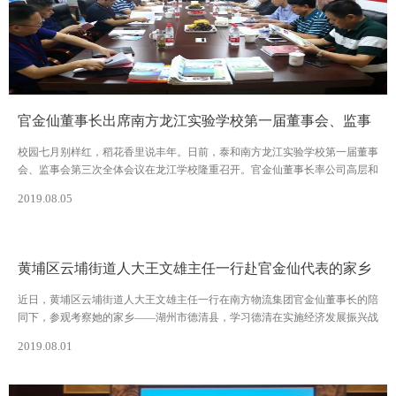
官金仙董事长出席南方龙江实验学校第一届董事会、监事
会第三次全体会议
校园七月别样红，稻花香里说丰年。日前，泰和南方龙江实验学校第一届董事
会、监事会第三次全体会议在龙江学校隆重召开。官金仙董事长率公司高层和
专家顾问一行出席会议，大家纷纷建言献策——集思广益促发展，凝心聚力谋
2019.08.05
未来。
黄埔区云埔街道人大王文雄主任一行赴官金仙代表的家乡
——德清考察
近日，黄埔区云埔街道人大王文雄主任一行在南方物流集团官金仙董事长的陪
同下，参观考察她的家乡——湖州市德清县，学习德清在实施经济发展振兴战
略、建设美丽后花园方面的鲜活经验和有力举措。德清县人大常委会罗国建主
2019.08.01
任等相关领导陪同考察。