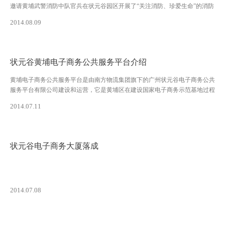
邀请黄埔武警消防中队官兵在状元谷园区开展了“关注消防、珍爱生命”的消防
培训。
2014.08.09
状元谷黄埔电子商务公共服务平台介绍
黄埔电子商务公共服务平台是由南方物流集团旗下的广州状元谷电子商务公共
服务平台有限公司建设和运营，它是黄埔区在建设国家电子商务示范基地过程
中的一个重要内容和支撑。平台立足于黄埔，定位于服务广州、 珠三角，辐
2014.07.11
射华南区。
状元谷电子商务大厦落成
2014.07.08